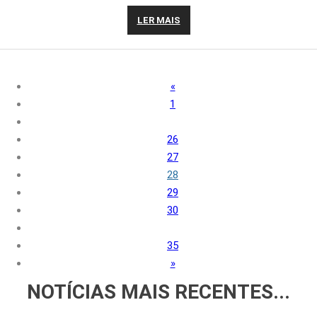
LER MAIS
«
1
26
27
28
29
30
35
»
NOTÍCIAS
MAIS RECENTES...