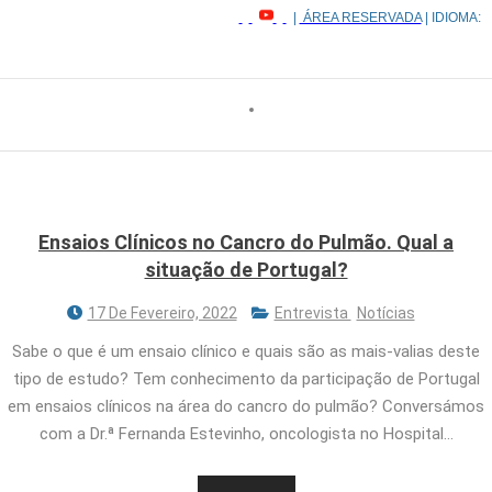
|
ÁREA RESERVADA
| IDIOMA:
Ensaios Clínicos no Cancro do Pulmão. Qual a
situação de Portugal?
17 De Fevereiro, 2022
Entrevista
Notícias
Sabe o que é um ensaio clínico e quais são as mais-valias deste
tipo de estudo? Tem conhecimento da participação de Portugal
em ensaios clínicos na área do cancro do pulmão? Conversámos
com a Dr.ª Fernanda Estevinho, oncologista no Hospital…