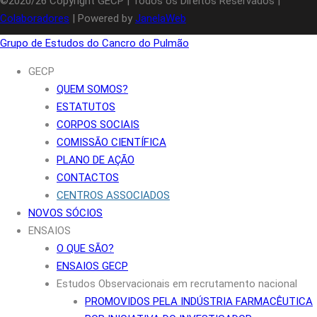
©2020/26 Copyright GECP | Todos os Direitos Reservados |
Colaboradores
| Powered by
JanelaWeb
Grupo de Estudos do Cancro do Pulmão
GECP
QUEM SOMOS?
ESTATUTOS
CORPOS SOCIAIS
COMISSÃO CIENTÍFICA
PLANO DE AÇÃO
CONTACTOS
CENTROS ASSOCIADOS
NOVOS SÓCIOS
ENSAIOS
O QUE SÃO?
ENSAIOS GECP
Estudos Observacionais em recrutamento nacional
PROMOVIDOS PELA INDÚSTRIA FARMACÊUTICA