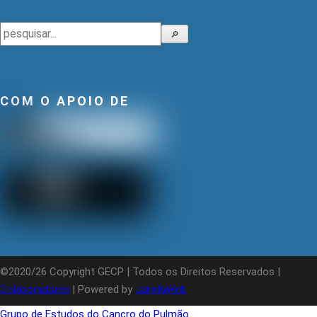
Pesquisar
🔎
COM O APOIO DE
©2020/26 Copyright GECP | Todos os Direitos Reservados |
Colaboradores
| Powered by
JanelaWeb
Grupo de Estudos do Cancro do Pulmão