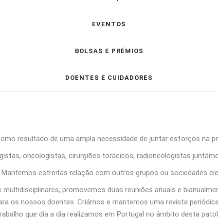
EVENTOS
BOLSAS E PRÉMIOS
DOENTES E CUIDADORES
como resultado de uma ampla necessidade de juntar esforços na 
stas, oncologistas, cirurgiões torácicos, radioncologistas juntámo
antemos estreitas relação com outros grupos ou sociedades cientí
 e multidisciplinares, promovemos duas reuniões anuais e bianual
 para os nossos doentes. Criámos e mantemos uma revista periódic
trabalho que dia a dia realizamos em Portugal no âmbito desta patol