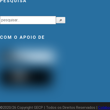
PESQUISA
Pesquisar
🔎
COM O APOIO DE
©2020/26 Copyright GECP | Todos os Direitos Reservados |
Colabo