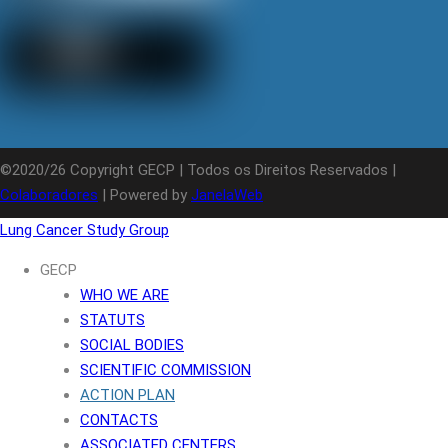
©2020/26 Copyright GECP | Todos os Direitos Reservados |
Colaboradores
| Powered by
JanelaWeb
Lung Cancer Study Group
GECP
WHO WE ARE
STATUTS
SOCIAL BODIES
SCIENTIFIC COMMISSION
ACTION PLAN
CONTACTS
ASSOCIATED CENTERS