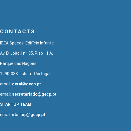
CONTACTS
IDEA Spaces, Edifício Infante
Av. D. João II n.º35, Piso 11 A,
Parque das Nações
1990-083 Lisboa - Portugal
email:
geral@gecp.pt
email:
secretariado@gecp.pt
STARTUP TEAM
email:
startup@gecp.pt