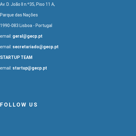
Av. D. João II n.º35, Piso 11 A,
Parque das Nações
1990-083 Lisboa - Portugal
email:
geral@gecp.pt
email:
secretariado@gecp.pt
STARTUP TEAM
email:
startup@gecp.pt
FOLLOW US