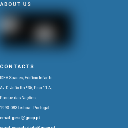
ABOUT US
CONTACTS
IDEA Spaces, Edifício Infante
Av. D. João II n.º35, Piso 11 A,
Parque das Nações
1990-083 Lisboa - Portugal
email:
geral@gecp.pt
email:
secretariado@gecp.pt