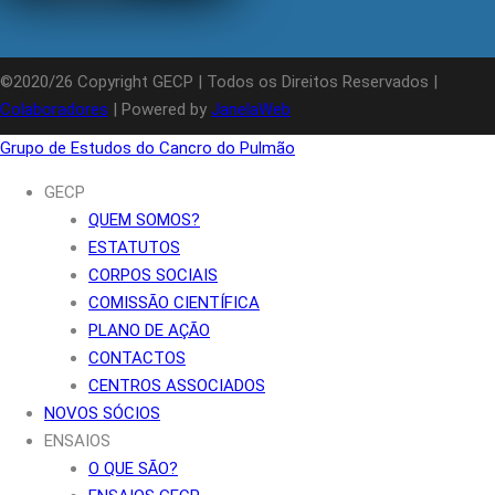
©2020/26 Copyright GECP | Todos os Direitos Reservados |
Colaboradores
| Powered by
JanelaWeb
Grupo de Estudos do Cancro do Pulmão
GECP
QUEM SOMOS?
ESTATUTOS
CORPOS SOCIAIS
COMISSÃO CIENTÍFICA
PLANO DE AÇÃO
CONTACTOS
CENTROS ASSOCIADOS
NOVOS SÓCIOS
ENSAIOS
O QUE SÃO?