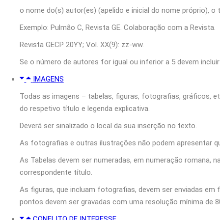
o nome do(s) autor(es) (apelido e inicial do nome próprio), o 
Exemplo: Pulmão C, Revista GE. Colaboração com a Revista.
Revista GECP 20YY; Vol. XX(9): zz‑ww.
Se o número de autores for igual ou inferior a 5 devem incluir
IMAGENS
Todas as imagens – tabelas, figuras, fotografias, gráficos
do respetivo título e legenda explicativa.
Deverá ser sinalizado o local da sua inserção no texto.
As fotografias e outras ilustrações não podem apresentar qu
As Tabelas devem ser numeradas, em numeração romana, na p
correspondente título.
As figuras, que incluam fotografias, devem ser enviadas em
pontos devem ser gravadas com uma resolução mínima de 80
CONFLITO DE INTERESSE