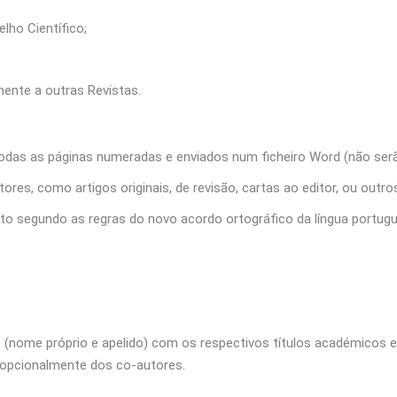
lho Científico;
mente a outras Revistas.
odas as páginas numeradas e enviados num ficheiro Word (não ser
res, como artigos originais, de revisão, cartas ao editor, ou outro
rito segundo as regras do novo acordo ortográfico da língua portug
 (nome próprio e apelido) com os respectivos títulos académicos e/o
e opcionalmente dos co‑autores.