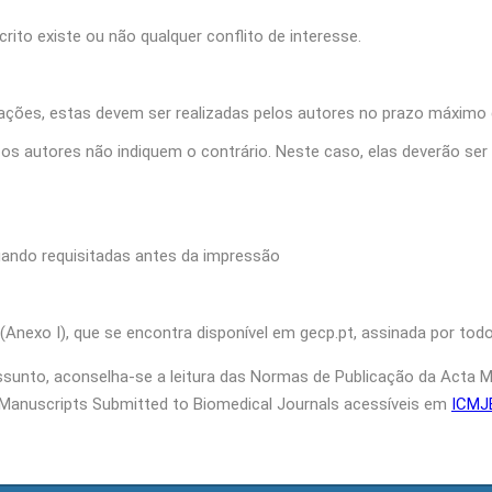
ito existe ou não qualquer conflito de interesse.
ações, estas devem ser realizadas pelos autores no prazo máximo d
o os autores não indiquem o contrário. Neste caso, elas deverão s
uando requisitadas antes da impressão
nexo I), que se encontra disponível em gecp.pt, assinada por todo
unto, aconselha‑se a leitura das Normas de Publicação da Acta M
Manuscripts Submitted to Biomedical Journals acessíveis em
ICMJ