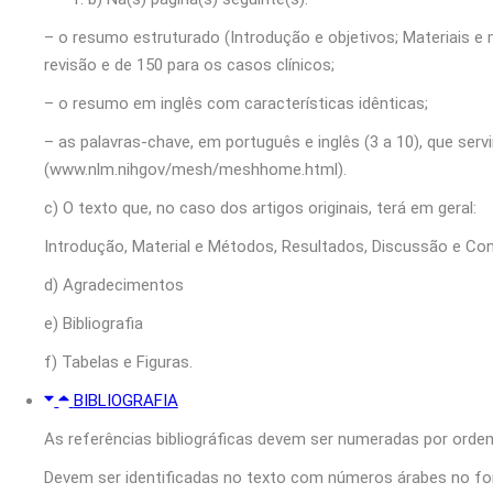
– o resumo estruturado (Introdução e objetivos; Materiais e
revisão e de 150 para os casos clínicos;
– o resumo em inglês com características idênticas;
– as palavras‑chave, em português e inglês (3 a 10), que ser
(www.nlm.nihgov/mesh/meshhome.html).
c) O texto que, no caso dos artigos originais, terá em geral:
Introdução, Material e Métodos, Resultados, Discussão e Co
d) Agradecimentos
e) Bibliografia
f) Tabelas e Figuras.
BIBLIOGRAFIA
As referências bibliográficas devem ser numeradas por ordem
Devem ser identificadas no texto com números árabes no for