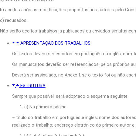
b) aceites após as modificações propostas aos autores pelo Conse
c) recusados.
Não serão aceites trabalhos já publicados ou enviados simultanea
APRESENTAÇÃO DOS TRABALHOS
Os textos devem ser escritos em português ou inglês, com t
Os manuscritos deverão ser referenciados, pelos próprios auto
Deverá ser assinalado, no Anexo I, se o texto foi ou não esc
ESTRUTURA
Sempre que possível, será adoptado o esquema seguinte:
a) Na primeira página:
– título do trabalho em português e inglês; nome dos autores
realizado o trabalho; endereço eletrónico do primeiro autor 
b) Na(s) página(s) seguinte(s):