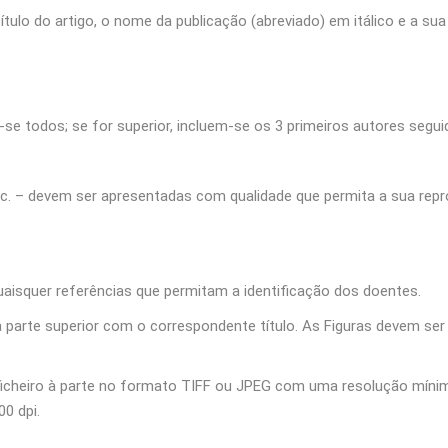
título do artigo, o nome da publicação (abreviado) em itálico e a su
‑se todos; se for superior, incluem‑se os 3 primeiros autores seguido
, etc. – devem ser apresentadas com qualidade que permita a sua r
aisquer referências que permitam a identificação dos doentes.
arte superior com o correspondente título. As Figuras devem ser
 ficheiro à parte no formato TIFF ou JPEG com uma resolução mínim
0 dpi.