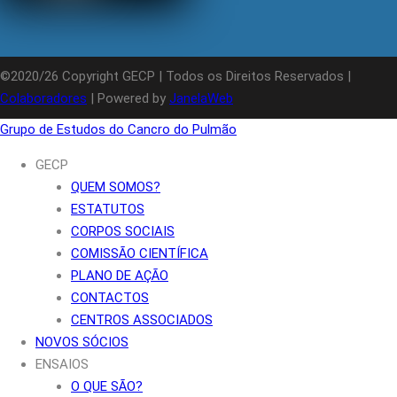
©2020/26 Copyright GECP | Todos os Direitos Reservados |
Colaboradores
| Powered by
JanelaWeb
Grupo de Estudos do Cancro do Pulmão
GECP
QUEM SOMOS?
ESTATUTOS
CORPOS SOCIAIS
COMISSÃO CIENTÍFICA
PLANO DE AÇÃO
CONTACTOS
CENTROS ASSOCIADOS
NOVOS SÓCIOS
ENSAIOS
O QUE SÃO?