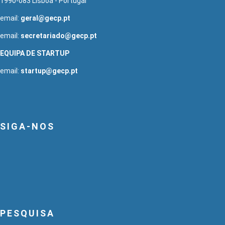
1990-083 Lisboa - Portugal
email:
geral@gecp.pt
email:
secretariado@gecp.pt
EQUIPA DE STARTUP
email:
startup@gecp.pt
SIGA-NOS
PESQUISA