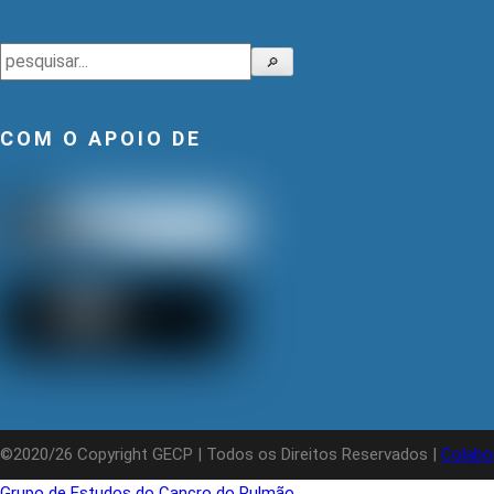
Pesquisar
🔎
COM O APOIO DE
©2020/26 Copyright GECP | Todos os Direitos Reservados |
Colabo
Grupo de Estudos do Cancro do Pulmão