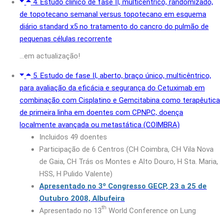
4. Estudo clínico de fase II, multicêntrico, randomizado,
de topotecano semanal versus topotecano em esquema
diário standard x5 no tratamento do cancro do pulmão de
pequenas células recorrente
…em actualização!
5. Estudo de fase II, aberto, braço único, multicêntrico,
para avaliação da eficácia e segurança do Cetuximab em
combinação com Cisplatino e Gemcitabina como terapêutica
de primeira linha em doentes com CPNPC, doença
localmente avançada ou metastática (COIMBRA)
Incluidos 49 doentes
Participação de 6 Centros (CH Coimbra, CH Vila Nova
de Gaia, CH Trás os Montes e Alto Douro, H Sta. Maria,
HSS, H Pulido Valente)
Apresentado no 3º Congresso GECP, 23 a 25 de
Outubro 2008, Albufeira
th
Apresentado no 13
World Conference on Lung