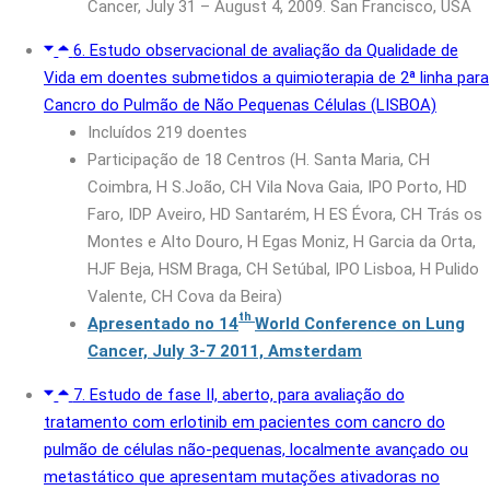
Cancer, July 31 – August 4, 2009. San Francisco, USA
6. Estudo observacional de avaliação da Qualidade de
Vida em doentes submetidos a quimioterapia de 2ª linha para
Cancro do Pulmão de Não Pequenas Células (LISBOA)
Incluídos 219 doentes
Participação de 18 Centros (H. Santa Maria, CH
Coimbra, H S.João, CH Vila Nova Gaia, IPO Porto, HD
Faro, IDP Aveiro, HD Santarém, H ES Évora, CH Trás os
Montes e Alto Douro, H Egas Moniz, H Garcia da Orta,
HJF Beja, HSM Braga, CH Setúbal, IPO Lisboa, H Pulido
Valente, CH Cova da Beira)
th
Apresentado no 14
World Conference on Lung
Cancer, July 3-7 2011, Amsterdam
7. Estudo de fase II, aberto, para avaliação do
tratamento com erlotinib em pacientes com cancro do
pulmão de células não-pequenas, localmente avançado ou
metastático que apresentam mutações ativadoras no