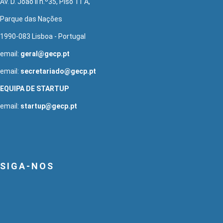
Av. D. João II n.º35, Piso 11 A,
Parque das Nações
1990-083 Lisboa - Portugal
email:
geral@gecp.pt
email:
secretariado@gecp.pt
EQUIPA DE STARTUP
email:
startup@gecp.pt
SIGA-NOS