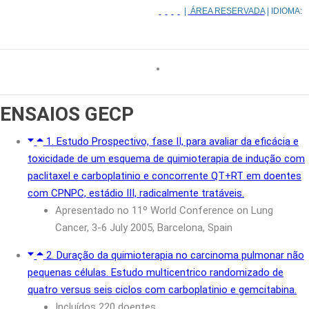
|
ÁREA RESERVADA
| IDIOMA:
ENSAIOS
GECP
1. Estudo Prospectivo, fase II, para avaliar da eficácia e
toxicidade de um esquema de quimioterapia de indução com
paclitaxel e carboplatinio e concorrente QT+RT em doentes
com CPNPC, estádio III, radicalmente tratáveis.
Apresentado no 11º World Conference on Lung
Cancer, 3-6 July 2005, Barcelona, Spain
2. Duração da quimioterapia no carcinoma pulmonar não
pequenas células. Estudo multicentrico randomizado de
quatro versus seis ciclos com carboplatinio e gemcitabina.
Incluídos 220 doentes