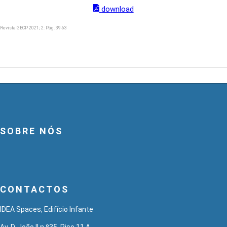
download
Revista GECP 2021; 2: Pág. 39-63
SOBRE NÓS
CONTACTOS
IDEA Spaces, Edifício Infante
Av. D. João II n.º35, Piso 11 A,