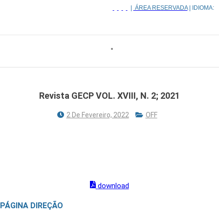
|
ÁREA RESERVADA
| IDIOMA:
Revista GECP VOL. XVIII, N. 2; 2021
2 De Fevereiro, 2022
OFF
REVISTA DO GRUPO DE ESTUDOS DO CANCRO DO
PULMÃO
VOL. XVIII, N.º 2; 2021
download
PÁGINA DIREÇÃO