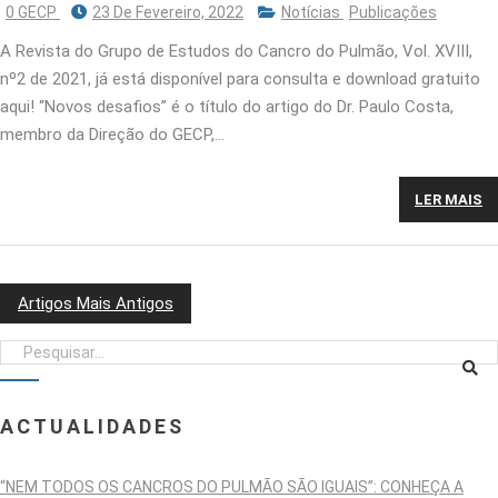
0 GECP
23 De Fevereiro, 2022
Notícias
Publicações
A Revista do Grupo de Estudos do Cancro do Pulmão, Vol. XVIII,
nº2 de 2021, já está disponível para consulta e download gratuito
aqui! “Novos desafios” é o título do artigo do Dr. Paulo Costa,
membro da Direção do GECP,…
LER MAIS
Artigos Mais Antigos
NAVEGAÇÃO
DE
ARTIGOS
ACTUALIDADES
“NEM TODOS OS CANCROS DO PULMÃO SÃO IGUAIS”: CONHEÇA A