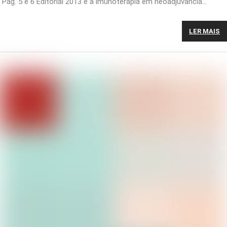
Pág. 5 e 6 Editorial 2013 e a imunoterapia em neoadjuvância…
LER MAIS