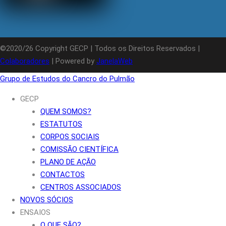
©2020/26 Copyright GECP | Todos os Direitos Reservados |
Colaboradores
| Powered by
JanelaWeb
Grupo de Estudos do Cancro do Pulmão
GECP
QUEM SOMOS?
ESTATUTOS
CORPOS SOCIAIS
COMISSÃO CIENTÍFICA
PLANO DE AÇÃO
CONTACTOS
CENTROS ASSOCIADOS
NOVOS SÓCIOS
ENSAIOS
O QUE SÃO?