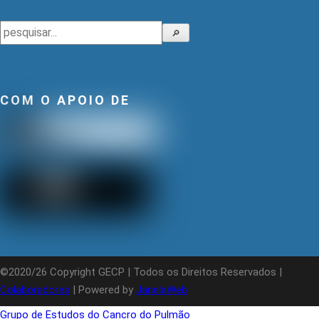
Pesquisar
🔎
COM O APOIO DE
©2020/26 Copyright GECP | Todos os Direitos Reservados |
Colaboradores
| Powered by
JanelaWeb
Grupo de Estudos do Cancro do Pulmão