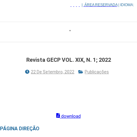
|
ÁREA RESERVADA
| IDIOMA:
Revista GECP VOL. XIX, N. 1; 2022
22 De Setembro, 2022
Publicações
REVISTA DO GRUPO DE ESTUDOS DO CANCRO DO
PULMÃO
VOL. XIX, N.º 1; 2022
download
PÁGINA DIREÇÃO