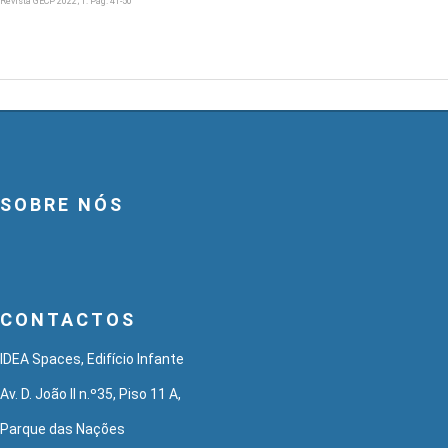
Revista GECP 2022; 1: Pág. 41-50
SOBRE NÓS
CONTACTOS
IDEA Spaces, Edifício Infante
Av. D. João II n.º35, Piso 11 A,
Parque das Nações