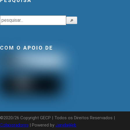
PESQUISA
Pesquisar
🔎
COM O APOIO DE
©2020/26 Copyright GECP | Todos os Direitos Reservados |
Colaboradores
| Powered by
JanelaWeb