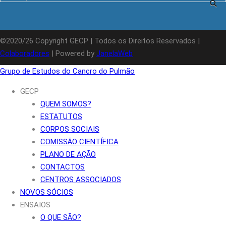
©2020/26 Copyright GECP | Todos os Direitos Reservados |
Colaboradores
| Powered by
JanelaWeb
Grupo de Estudos do Cancro do Pulmão
GECP
QUEM SOMOS?
ESTATUTOS
CORPOS SOCIAIS
COMISSÃO CIENTÍFICA
PLANO DE AÇÃO
CONTACTOS
CENTROS ASSOCIADOS
NOVOS SÓCIOS
ENSAIOS
O QUE SÃO?