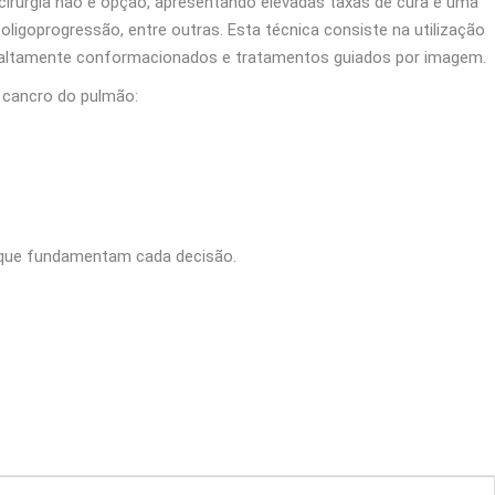
irurgia não é opção, apresentando elevadas taxas de cura e uma
igoprogressão, entre outras. Esta técnica consiste na utilização
s altamente conformacionados e tratamentos guiados por imagem.
 cancro do pulmão:
s que fundamentam cada decisão.