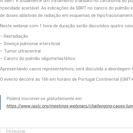
A SBRT é atualmente um tratamento standard no carcinoma do pulm
toxicidade aceitável. As indicações da SBRT no cancro do pulmão 
de doses ablativas de radiação em esquemas de hipofracionament
Neste webinar com 1 hora de duração serão discutidos quatro cená
– Reirradiação
– Doença pulmonar intersticial
– Tumor ultracentral
– Cancro do pulmão oligometastático
Apresentando casos representativos, será discutida a abordagem 
O evento decorre ás 16h em horário de Portugal Continental (GMT+
Poderá inscrever-se gratuitamente em:
https://www.iaslc.org/meetings-webinars/challenging-cases-lun