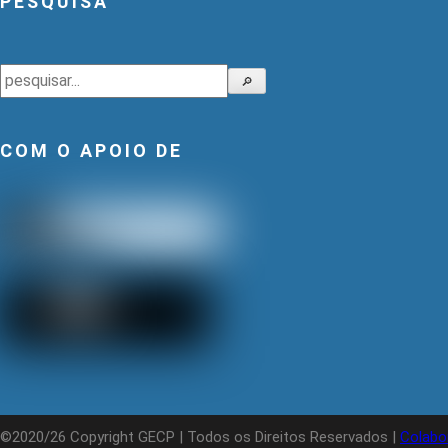
PESQUISA
Pesquisar
🔎
COM O APOIO DE
©2020/26 Copyright GECP | Todos os Direitos Reservados |
Colabo