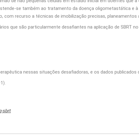
ão de não pequenas células em estádio inicial em doentes que a c
estende-se também ao tratamento da doença oligometastática e à ol
o, com recurso a técnicas de imobilização precisas, planeamento
rios que são particularmente desafiantes na aplicação de SBRT no
terapêutica nessas situações desafiadoras, e os dados publicado
1).
g-sbrt