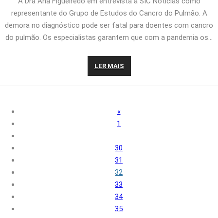
A Dra Ana Figueiredo em entrevista à SIC Notícias como
representante do Grupo de Estudos do Cancro do Pulmão. A
demora no diagnóstico pode ser fatal para doentes com cancro
do pulmão. Os especialistas garantem que com a pandemia os…
LER MAIS
«
1
30
31
32
33
34
35