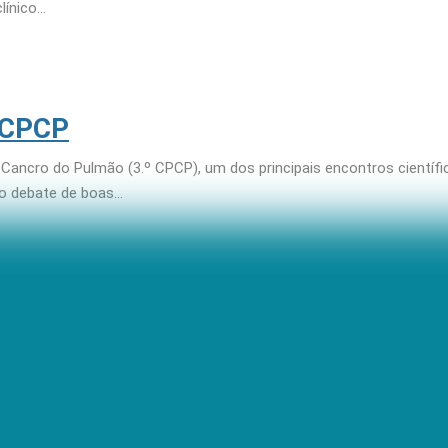
línico…
 CPCP
 Cancro do Pulmão (3.º CPCP), um dos principais encontros científ
, o debate de boas…