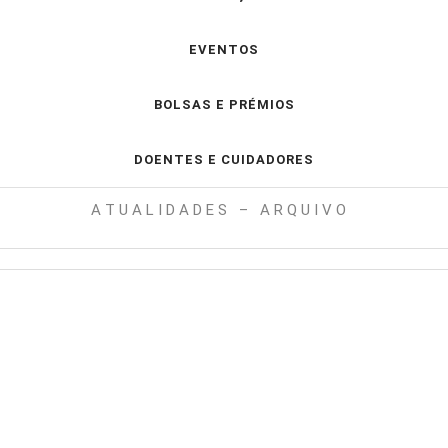
EVENTOS
BOLSAS E PRÉMIOS
DOENTES E CUIDADORES
A T U A L I D A D E S – A R Q U I V O