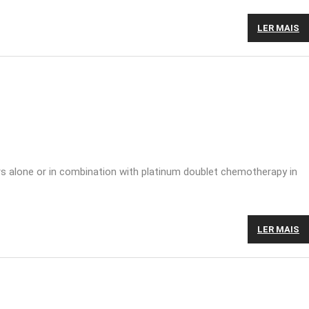
LER MAIS
rs alone or in combination with platinum doublet chemotherapy in
LER MAIS