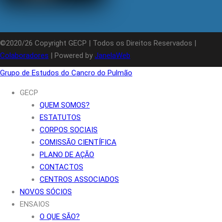
©2020/26 Copyright GECP | Todos os Direitos Reservados |
Colaboradores
| Powered by
JanelaWeb
Grupo de Estudos do Cancro do Pulmão
GECP
QUEM SOMOS?
ESTATUTOS
CORPOS SOCIAIS
COMISSÃO CIENTÍFICA
PLANO DE AÇÃO
CONTACTOS
CENTROS ASSOCIADOS
NOVOS SÓCIOS
ENSAIOS
O QUE SÃO?