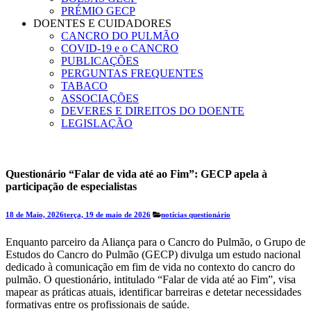
PRÉMIO GECP
DOENTES E CUIDADORES
CANCRO DO PULMÃO
COVID-19 e o CANCRO
PUBLICAÇÕES
PERGUNTAS FREQUENTES
TABACO
ASSOCIAÇÕES
DEVERES E DIREITOS DO DOENTE
LEGISLAÇÃO
Questionário “Falar de vida até ao Fim”: GECP apela à
participação de especialistas
18 de Maio, 2026
terça, 19 de maio de 2026
notícias
questionário
Enquanto parceiro da Aliança para o Cancro do Pulmão, o Grupo de
Estudos do Cancro do Pulmão (GECP) divulga um estudo nacional
dedicado à comunicação em fim de vida no contexto do cancro do
pulmão. O questionário, intitulado “Falar de vida até ao Fim”, visa
mapear as práticas atuais, identificar barreiras e detetar necessidades
formativas entre os profissionais de saúde.