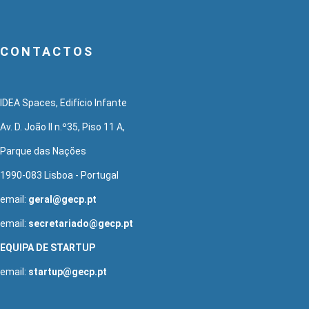
CONTACTOS
IDEA Spaces, Edifício Infante
Av. D. João II n.º35, Piso 11 A,
Parque das Nações
1990-083 Lisboa - Portugal
email:
geral@gecp.pt
email:
secretariado@gecp.pt
EQUIPA DE STARTUP
email:
startup@gecp.pt