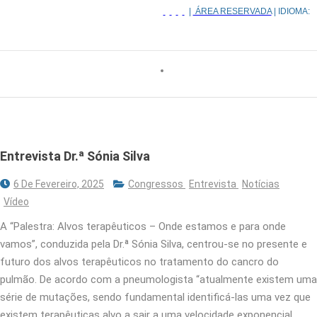
|
ÁREA RESERVADA
| IDIOMA:
Entrevista Dr.ª Sónia Silva
6 De Fevereiro, 2025
Congressos
Entrevista
Notícias
Vídeo
A “Palestra: Alvos terapêuticos – Onde estamos e para onde
vamos”, conduzida pela Dr.ª Sónia Silva, centrou-se no presente e
futuro dos alvos terapêuticos no tratamento do cancro do
pulmão. De acordo com a pneumologista “atualmente existem uma
série de mutações, sendo fundamental identificá-las uma vez que
existem terapêuticas alvo a sair a uma velocidade exponencial.