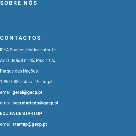
SOBRE NÓS
CONTACTOS
IDEA Spaces, Edifício Infante
Av. D. João II n.º35, Piso 11 A,
Parque das Nações
1990-083 Lisboa - Portugal
email:
geral@gecp.pt
email:
secretariado@gecp.pt
EQUIPA DE STARTUP
email:
startup@gecp.pt