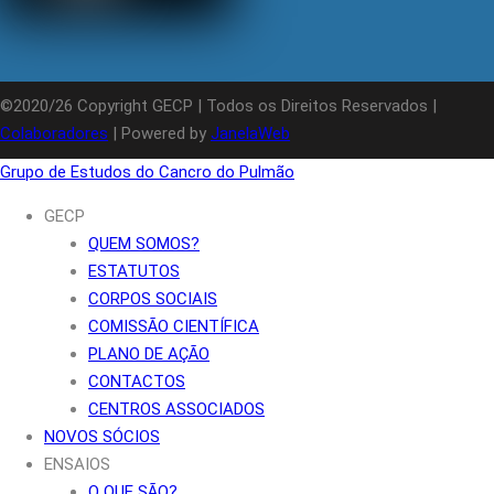
©2020/26 Copyright GECP | Todos os Direitos Reservados |
Colaboradores
| Powered by
JanelaWeb
Grupo de Estudos do Cancro do Pulmão
GECP
QUEM SOMOS?
ESTATUTOS
CORPOS SOCIAIS
COMISSÃO CIENTÍFICA
PLANO DE AÇÃO
CONTACTOS
CENTROS ASSOCIADOS
NOVOS SÓCIOS
ENSAIOS
O QUE SÃO?