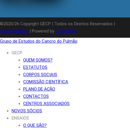
©2020/26 Copyright GECP | Todos os Direitos Reservados |
Colaboradores
| Powered by
JanelaWeb
Grupo de Estudos do Cancro do Pulmão
GECP
QUEM SOMOS?
ESTATUTOS
CORPOS SOCIAIS
COMISSÃO CIENTÍFICA
PLANO DE AÇÃO
CONTACTOS
CENTROS ASSOCIADOS
NOVOS SÓCIOS
ENSAIOS
O QUE SÃO?