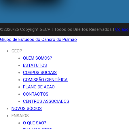
©2020/26 Copyright GECP | Todos os Direitos Reservados |
Colabo
Grupo de Estudos do Cancro do Pulmão
GECP
QUEM SOMOS?
ESTATUTOS
CORPOS SOCIAIS
COMISSÃO CIENTÍFICA
PLANO DE AÇÃO
CONTACTOS
CENTROS ASSOCIADOS
NOVOS SÓCIOS
ENSAIOS
O QUE SÃO?