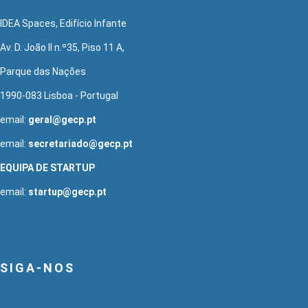
IDEA Spaces, Edifício Infante
Av. D. João II n.º35, Piso 11 A,
Parque das Nações
1990-083 Lisboa - Portugal
email:
geral@gecp.pt
email:
secretariado@gecp.pt
EQUIPA DE STARTUP
email:
startup@gecp.pt
SIGA-NOS