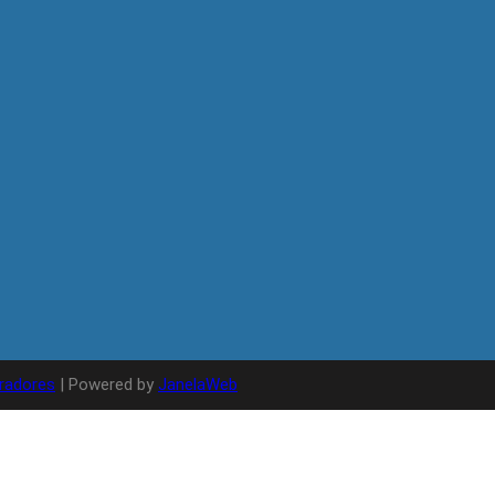
radores
| Powered by
JanelaWeb