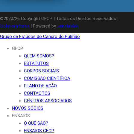
©2020/26 Copyright GECP | Todos os Direitos Reservados |
Colaboradores
| Powered by
JanelaWeb
Grupo de Estudos do Cancro do Pulmão
GECP
QUEM SOMOS?
ESTATUTOS
CORPOS SOCIAIS
COMISSÃO CIENTÍFICA
PLANO DE AÇÃO
CONTACTOS
CENTROS ASSOCIADOS
NOVOS SÓCIOS
ENSAIOS
O QUE SÃO?
ENSAIOS GECP