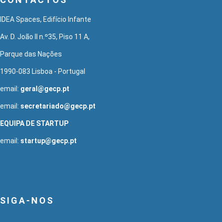
IDEA Spaces, Edifício Infante
Av. D. João II n.º35, Piso 11 A,
Parque das Nações
1990-083 Lisboa - Portugal
email:
geral@gecp.pt
email:
secretariado@gecp.pt
EQUIPA DE STARTUP
email:
startup@gecp.pt
SIGA-NOS