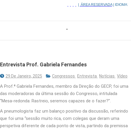
|
ÁREA RESERVADA
| IDIOMA:
Entrevista Prof. Gabriela Fernandes
29 De Janeiro, 2025
Congressos
Entrevista
Notícias
Vídeo
A Prof.ª Gabriela Fernandes, membro da Direção do GECP, foi uma
das moderadoras da última sessão do Congresso, intitulada
“Mesa-redonda: Rastreio, seremos capazes de o fazer?”.
A pneumologista faz um balanço positivo da discussão, referindo
que foi uma “sessão muito rica, com colegas que deram uma
perspetiva diferente de cada ponto de vista, partindo da premissa