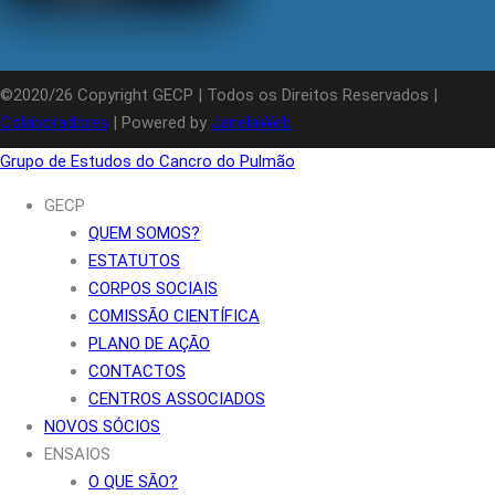
©2020/26 Copyright GECP | Todos os Direitos Reservados |
Colaboradores
| Powered by
JanelaWeb
Grupo de Estudos do Cancro do Pulmão
GECP
QUEM SOMOS?
ESTATUTOS
CORPOS SOCIAIS
COMISSÃO CIENTÍFICA
PLANO DE AÇÃO
CONTACTOS
CENTROS ASSOCIADOS
NOVOS SÓCIOS
ENSAIOS
O QUE SÃO?