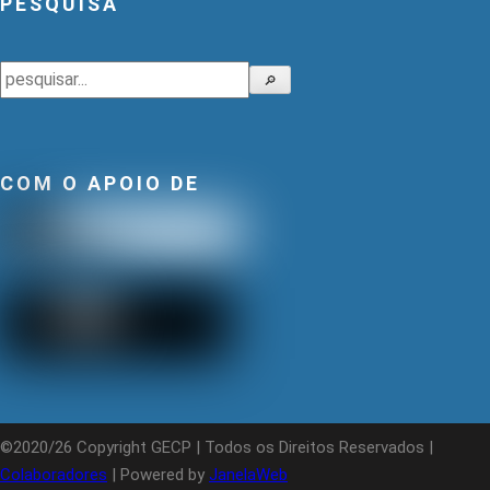
PESQUISA
Pesquisar
🔎
COM O APOIO DE
©2020/26 Copyright GECP | Todos os Direitos Reservados |
Colaboradores
| Powered by
JanelaWeb