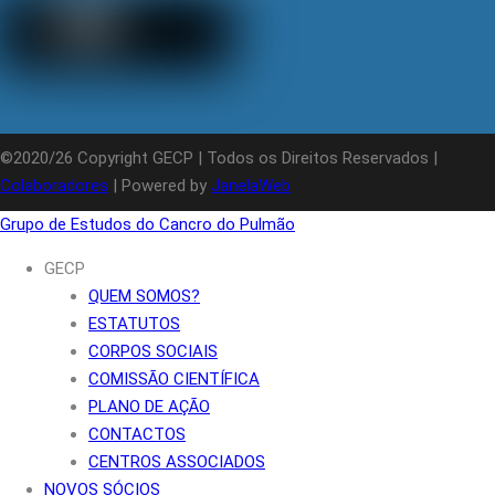
©2020/26 Copyright GECP | Todos os Direitos Reservados |
Colaboradores
| Powered by
JanelaWeb
Grupo de Estudos do Cancro do Pulmão
GECP
QUEM SOMOS?
ESTATUTOS
CORPOS SOCIAIS
COMISSÃO CIENTÍFICA
PLANO DE AÇÃO
CONTACTOS
CENTROS ASSOCIADOS
NOVOS SÓCIOS