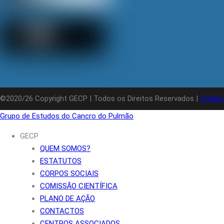
©2020/26 Copyright GECP | Todos os Direitos Reservados |
Colabo
Grupo de Estudos do Cancro do Pulmão
GECP
QUEM SOMOS?
ESTATUTOS
CORPOS SOCIAIS
COMISSÃO CIENTÍFICA
PLANO DE AÇÃO
CONTACTOS
CENTROS ASSOCIADOS