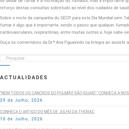
se deixar de fumar é a motivação do fumador, mas é importante q
reforço destas consultas sobretudo ao nível dos cuidados de saúde
Sobre o mote da campanha do GECP para este Dia Mundial sem Tabac
fumar é algo que é importante, sendo o passo que qualquer fumad
cardiovasculares, respiratórias, entre muitas outras e, hoje sabe-
Ouça os comentários da Dr.ª Ana Figueiredo na íntegra ao assistir a
ACTUALIDADES
“NEM TODOS OS CANCROS DO PULMÃO SÃO IGUAIS”: CONHEÇA A NO
29 de Julho, 2026
CONHEÇA O ARTIGO DO MÊS DE JULHO DA THORAC
10 de Julho, 2026