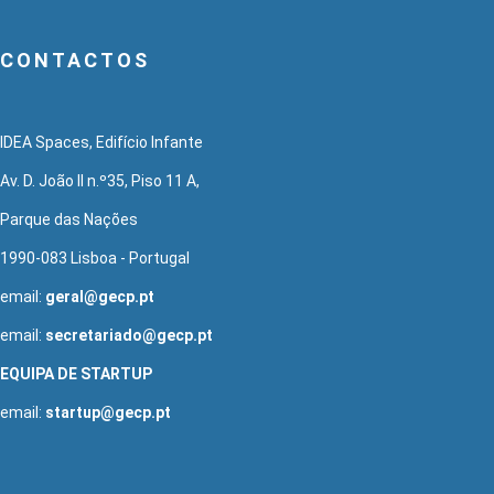
CONTACTOS
IDEA Spaces, Edifício Infante
Av. D. João II n.º35, Piso 11 A,
Parque das Nações
1990-083 Lisboa - Portugal
email:
geral@gecp.pt
email:
secretariado@gecp.pt
EQUIPA DE STARTUP
email:
startup@gecp.pt