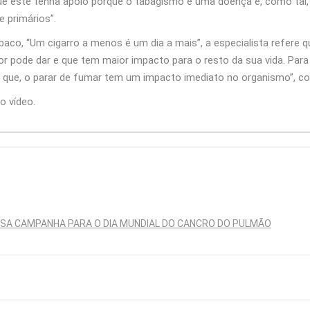
ue este tenha apoio porque o tabagismo é uma doença e, como tal
 primários”.
o, “Um cigarro a menos é um dia a mais”, a especialista refere qu
or pode dar e que tem maior impacto para o resto da sua vida. P
se que, o parar de fumar tem um impacto imediato no organismo”, con
o vídeo.
SSA CAMPANHA PARA O DIA MUNDIAL DO CANCRO DO PULMÃO