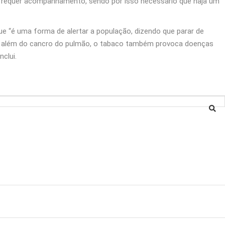
, requer acompanhamento, sendo por isso necessário que haja um
e “é uma forma de alertar a população, dizendo que parar de
ara além do cancro do pulmão, o tabaco também provoca doenças
clui.