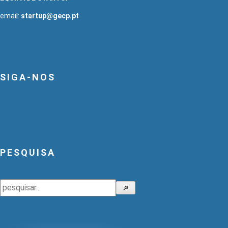
email:
startup@gecp.pt
SIGA-NOS
PESQUISA
Pesquisar
🔎