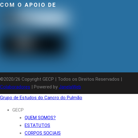
COM O APOIO DE
©2020/26 Copyright GECP | Todos os Direitos Reservados |
Colaboradores
| Powered by
JanelaWeb
Grupo de Estudos do Cancro do Pulmão
GECP
QUEM SOMOS?
ESTATUTOS
CORPOS SOCIAIS