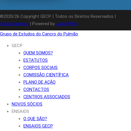
©2020/26 Copyright GECP | Todos os Direitos Reservados |
Colaboradores
| Powered by
JanelaWeb
Grupo de Estudos do Cancro do Pulmão
GECP
QUEM SOMOS?
ESTATUTOS
CORPOS SOCIAIS
COMISSÃO CIENTÍFICA
PLANO DE AÇÃO
CONTACTOS
CENTROS ASSOCIADOS
NOVOS SÓCIOS
ENSAIOS
O QUE SÃO?
ENSAIOS GECP