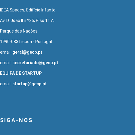
IDEA Spaces, Edifício Infante
Av. D. João II n.º35, Piso 11 A,
Parque das Nações
1990-083 Lisboa - Portugal
email:
geral@gecp.pt
email:
secretariado@gecp.pt
EQUIPA DE STARTUP
email:
startup@gecp.pt
SIGA-NOS