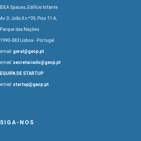
IDEA Spaces, Edifício Infante
Av. D. João II n.º35, Piso 11 A,
Parque das Nações
1990-083 Lisboa - Portugal
email:
geral@gecp.pt
email:
secretariado@gecp.pt
EQUIPA DE STARTUP
email:
startup@gecp.pt
SIGA-NOS