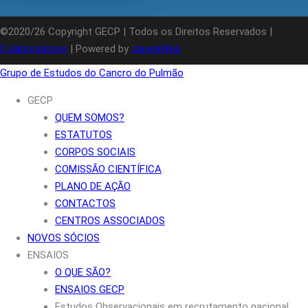
©2020/26 Copyright GECP | Todos os Direitos Reservados |
Colaboradores
| Powered by
JanelaWeb
Grupo de Estudos do Cancro do Pulmão
GECP
QUEM SOMOS?
ESTATUTOS
CORPOS SOCIAIS
COMISSÃO CIENTÍFICA
PLANO DE AÇÃO
CONTACTOS
CENTROS ASSOCIADOS
NOVOS SÓCIOS
ENSAIOS
O QUE SÃO?
ENSAIOS GECP
Estudos Observacionais em recrutamento nacional