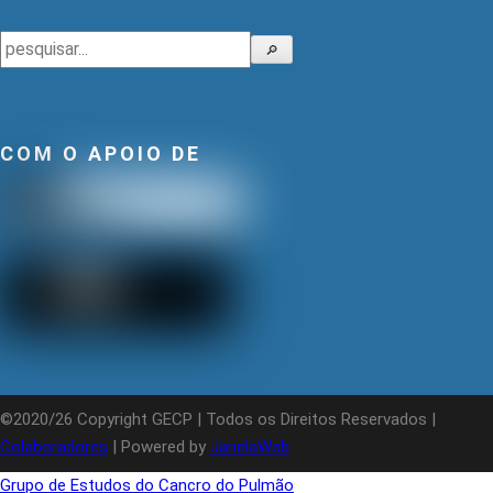
Pesquisar
🔎
COM O APOIO DE
©2020/26 Copyright GECP | Todos os Direitos Reservados |
Colaboradores
| Powered by
JanelaWeb
Grupo de Estudos do Cancro do Pulmão