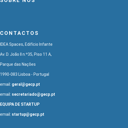
SOBRE NÓS
CONTACTOS
IDEA Spaces, Edifício Infante
Av. D. João II n.º35, Piso 11 A,
Parque das Nações
1990-083 Lisboa - Portugal
email:
geral@gecp.pt
email:
secretariado@gecp.pt
EQUIPA DE STARTUP
email:
startup@gecp.pt