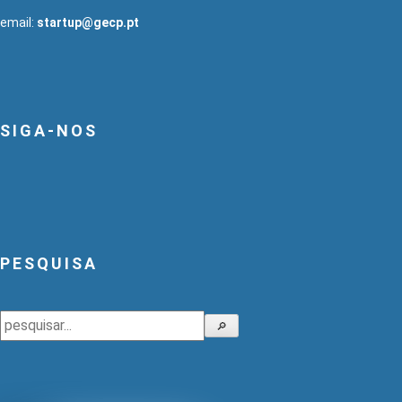
email:
startup@gecp.pt
SIGA-NOS
PESQUISA
Pesquisar
🔎