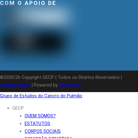
COM O APOIO DE
©2020/26 Copyright GECP | Todos os Direitos Reservados |
Colaboradores
| Powered by
JanelaWeb
Grupo de Estudos do Cancro do Pulmão
GECP
QUEM SOMOS?
ESTATUTOS
CORPOS SOCIAIS