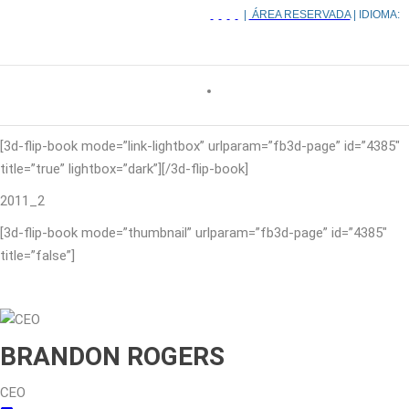
|
ÁREA RESERVADA
| IDIOMA:
[3d-flip-book mode=”link-lightbox” urlparam=”fb3d-page” id=”4385″
title=”true” lightbox=”dark”][/3d-flip-book]
2011_2
[3d-flip-book mode=”thumbnail” urlparam=”fb3d-page” id=”4385″
title=”false”]
BRANDON ROGERS
CEO