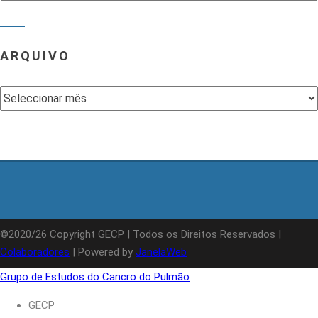
ARQUIVO
Arquivo
©2020/26 Copyright GECP | Todos os Direitos Reservados |
Colaboradores
| Powered by
JanelaWeb
Grupo de Estudos do Cancro do Pulmão
GECP