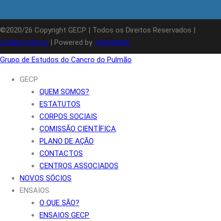
©2020/26 Copyright GECP | Todos os Direitos Reservados |
Colaboradores
| Powered by
JanelaWeb
Grupo de Estudos do Cancro do Pulmão
GECP
QUEM SOMOS?
ESTATUTOS
CORPOS SOCIAIS
COMISSÃO CIENTÍFICA
PLANO DE AÇÃO
CONTACTOS
CENTROS ASSOCIADOS
NOVOS SÓCIOS
ENSAIOS
O QUE SÃO?
ENSAIOS GECP