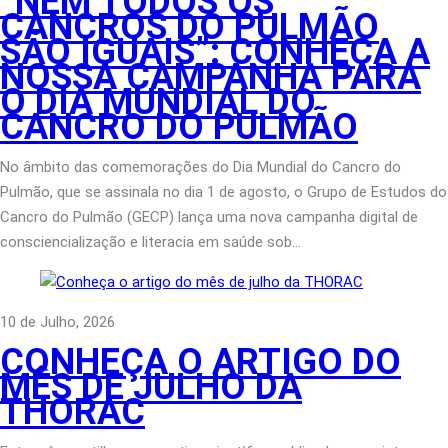
“NEM TODOS OS
CANCROS DO PULMÃO
SÃO IGUAIS”: CONHEÇA A
NOSSA CAMPANHA PARA
O DIA MUNDIAL DO
CANCRO DO PULMÃO
No âmbito das comemorações do Dia Mundial do Cancro do
Pulmão, que se assinala no dia 1 de agosto, o Grupo de Estudos do
Cancro do Pulmão (GECP) lança uma nova campanha digital de
consciencialização e literacia em saúde sob…
10 de Julho, 2026
CONHEÇA O ARTIGO DO
MÊS DE JULHO DA
THORAC