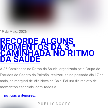
19 de Maio, 2026
RECORDE ALGUNS
MOMENTOS DA 3.ª
CAMINHADA NO RITMO
DA SAÚDE
A 3.ª Caminhada no Ritmo da Saúde, organizada pelo Grupo de
Estudos do Cancro do Pulmão, realizou-se no passado dia 17 de
maio, na marginal de Vila Nova de Gaia. Foi um dia repleto de
momentos especiais, com todos a…
notícias anteriores...
P U B L I C A Ç Õ E S