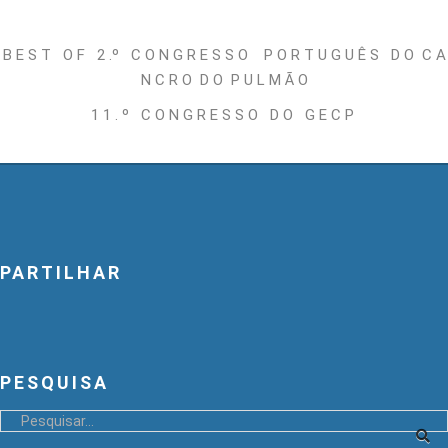
B E S T O F 2 .º C O N G R E S S O P O R T U G U Ê S D O C A
N C R O D O P U L M Ã O
1 1 . º C O N G R E S S O D O G E C P
PARTILHAR
PESQUISA