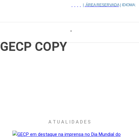
|
ÁREA RESERVADA
| IDIOMA:
GECP COPY
A T U A L I D A D E S