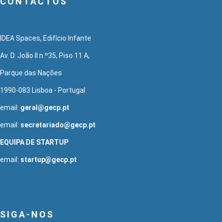
CONTACTOS
IDEA Spaces, Edifício Infante
Av. D. João II n.º35, Piso 11 A,
Parque das Nações
1990-083 Lisboa - Portugal
email:
geral@gecp.pt
email:
secretariado@gecp.pt
EQUIPA DE STARTUP
email:
startup@gecp.pt
SIGA-NOS