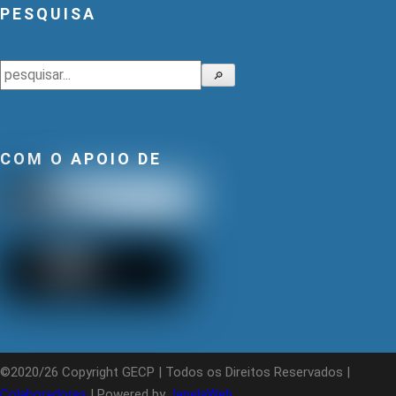
PESQUISA
Pesquisar
🔎
COM O APOIO DE
©2020/26 Copyright GECP | Todos os Direitos Reservados |
Colaboradores
| Powered by
JanelaWeb