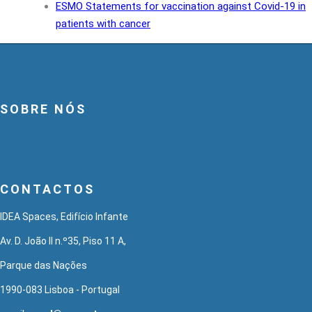
ESMO Statements for vaccination against Covid-19 in
patients with cancer
SOBRE NÓS
CONTACTOS
IDEA Spaces, Edifício Infante
Av. D. João II n.º35, Piso 11 A,
Parque das Nações
1990-083 Lisboa - Portugal