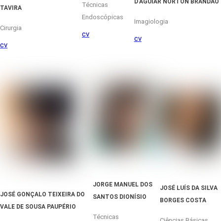
D’AGUIAR NORTON BRANDÃO
Técnicas
TAVIRA
Endoscópicas
Imagiologia
Cirurgia
cv
cv
cv
JORGE MANUEL DOS
JOSÉ LUÍS DA SILVA
JOSÉ GONÇALO TEIXEIRA DO
SANTOS DIONÍSIO
BORGES COSTA
VALE DE SOUSA PAUPÉRIO
Técnicas
Ciências Básicas