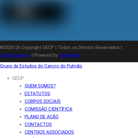
©2020/26 Copyright GECP | Todos os Direitos Reservados |
Colaboradores
| Powered by
JanelaWeb
Grupo de Estudos do Cancro do Pulmão
GECP
QUEM SOMOS?
ESTATUTOS
CORPOS SOCIAIS
COMISSÃO CIENTÍFICA
PLANO DE AÇÃO
CONTACTOS
CENTROS ASSOCIADOS